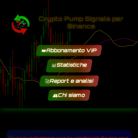
Crypto Pump Signals per
Binance
👑
Abbonamento VIP
📊
Statistiche
🚀
Report e analisi
👥
Chi siamo
Vuoi guadagnare con le criptovalute ma non 