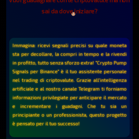
sai da dove iniziare?
Immagina:
ricevi
segnali
precisi
su
quale
moneta
sta
per
decollare,
la
compri
in
tempo
e
la
rivendi
in
profitto,
tutto
senza
sforzo
extra!
"Crypto
Pump
Signals
per
Binance"
è
il
tuo
assistente
personale
nel
trading
di
criptovalute.
Grazie
all'intelligenza
artificiale
e
al
nostro
canale
Telegram
ti
forniamo
informazioni
privilegiate
per
anticipare
il
mercato
e
incrementare
i
guadagni.
Che
tu
sia
un
principiante
o
un
professionista,
questo
progetto
è
pensato
per
il
tuo
successo!